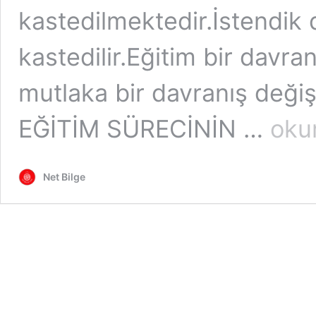
kastedilmektedir.İstendik
kastedilir.Eğitim bir davra
mutlaka bir davranış değiş
KPSS
EĞİTİM SÜRECİNİN …
oku
PROGRA
GELİŞTİR
Net Bilge